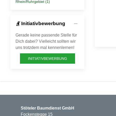
Rhein/Ruhrgebiet (1)
hail
Initiativbewerbung
Gerade keine passende Stelle für
Dich dabei? Vielleicht sollten wir
uns trotzdem mal kennenlernen!
INITIATIVBEWERBUNG
Stöteler Baumdienst GmbH
Fockenstegge 15